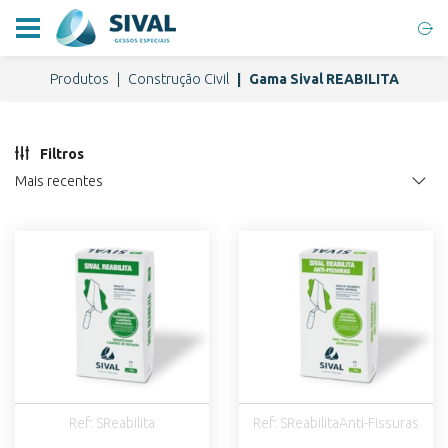
Produtos
Construção Civil
Gama Sival REABILITA
Filtros
Mais recentes
Ref: SReabilita
Ref: SReabilitaAnti-Fissuras