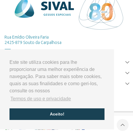
Rua Emídio Oliveira Faria
2425-879 Souto da Carpalhosa
Este site utiliza cookies para lhe
HOME
proporcionar uma melhor experiência de
PRODUTOS
navegação. Para saber mais sobre cookies,
quais as suas finalidades e como geri-los,
APOIO AO CLIENTE
consulte os nossos
Termos de uso e privacidade
Aceito!
Cofinanciado por:
© 2026 Sival - Gessos Especiais -
Todos os direitos reservados
Desenvolvido por arentia