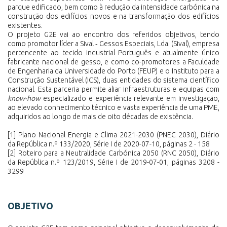
parque edificado, bem como à redução da intensidade carbónica na
construção dos edifícios novos e na transformação dos edifícios
existentes.
O projeto G2E vai ao encontro dos referidos objetivos, tendo
como promotor líder a Sival ‑ Gessos Especiais, Lda. (Sival), empresa
pertencente ao tecido industrial Português e atualmente único
fabricante nacional de gesso, e como co-promotores a Faculdade
de Engenharia da Universidade do Porto (FEUP) e o Instituto para a
Construção Sustentável (ICS), duas entidades do sistema científico
nacional. Esta parceria permite aliar infraestruturas e equipas com
know-how
especializado e experiência relevante em investigação,
ao elevado conhecimento técnico e vasta experiência de uma PME,
adquiridos ao longo de mais de oito décadas de existência.
[1]
Plano Nacional Energia e Clima 2021-2030 (PNEC 2030),
Diário
da República n.º 133/2020, Série I de 2020-07-10
, páginas 2 - 158
[2]
Roteiro para a Neutralidade Carbónica 2050 (RNC 2050),
Diário
da República n.º 123/2019, Série I de 2019-07-01
, páginas 3208 -
3299
OBJETIVO