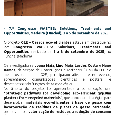
- 7.º Congresso WASTES: Solutions, Treatments and
Opportunities, Madeira (Funchal), 3 a 5 de setembro de 2025
O projeto
G2E – Gessos eco-eficientes
esteve em destaque no
7.º Congresso WASTES: Solutions, Treatments and
Opportunities
, realizado de
3 a 5 de setembro de 2025
, no
Funchal (Madeira).
Os investigadores
Joana Maia
,
Lino Maia
,
Lurdes Costa
e
Nuno
Ramos
, da Secção de Construções e Materiais (SCM) da FEUP e
membros da equipa G2E, participaram ativamente no evento,
apresentando comunicações científicas e posters, e
desempenhando funções de
session chairs
.
No âmbito do projeto, foi apresentada a comunicação oral
“Strategic pathways for developing eco-efficient gypsum
plasters from recycled materials”
, que abordou estratégias para
desenvolver
materiais eco-eficientes à base de gesso com
incorporação de resíduos de placas de gesso cartonado
,
promovendo a
valorização de resíduos
, a
redução do consumo