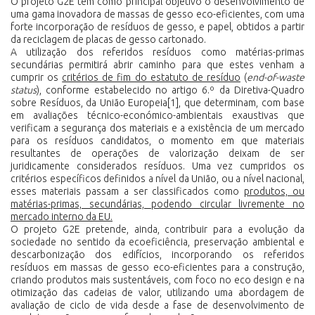
O projeto G2E tem como principal objetivo o desenvolvimento de
uma gama inovadora de massas de gesso eco-eficientes, com uma
forte incorporação de resíduos de gesso, e papel, obtidos a partir
da reciclagem de placas de gesso cartonado.
A utilização dos referidos resíduos como matérias-primas
secundárias permitirá abrir caminho para que estes venham a
cumprir os
critérios de fim do estatuto de resíduo
(
end-of-waste
status
), conforme estabelecido no artigo 6.º da Diretiva-Quadro
sobre Resíduos, da União Europeia
[1]
, que determinam, com base
em avaliações técnico-económico-ambientais exaustivas que
verificam a segurança dos materiais e a existência de um mercado
para os resíduos candidatos, o momento em que materiais
resultantes de operações de valorização deixam de ser
juridicamente considerados resíduos. Uma vez cumpridos os
critérios específicos definidos a nível da União, ou a nível nacional,
esses materiais passam a ser classificados como
produtos, ou
matérias-primas, secundárias, podendo circular livremente no
mercado interno da EU.
O projeto G2E pretende, ainda, contribuir para a evolução da
sociedade no sentido da ecoeficiência, preservação ambiental e
descarbonização dos edifícios, incorporando os referidos
resíduos em massas de gesso eco-eficientes para a construção,
criando produtos mais sustentáveis, com foco no eco design e na
otimização das cadeias de valor, utilizando uma abordagem de
avaliação de ciclo de vida desde a fase de desenvolvimento de