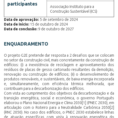
participantes
Associação Instituto para a
Construção Sustentável (ICS)
Data de aprovação:
5 de setembro de 2024
Data de início:
15 de outubro de 2024
Data de conclusão:
9 de outubro de 2027
ENQUADRAMENTO
O projeto G2E pretende dar resposta a 2 desafios que se colocam
no setor da construção civil, mais concretamente da construção de
edifícios: (i) a inexistência de reciclagem e aproveitamento dos
resíduos de placas de gesso cartonado resultantes da demolição,
renovação ou construção de edifícios; (ii) o desenvolvimento de
produtos renováveis, e sustentáveis, de baixa energia incorporada
e, simultaneamente, com eficiência térmica melhorada, que
contribuam para a descarbonização dos edifícios.
Com vista ao cumprimento dos objetivos da descarbonização e da
transição energética, social e económica, o governo Português
elaborou o Plano Nacional Energia e Clima 2030
[1]
(PNEC 2030), em
articulação com o Roteiro para a Neutralidade Carbónica 2050
[2]
(RNC 2050). No caso dos edifícios, o PNEC 2030 estabelece linhas
de atuação específicas com vista à renovação energética do