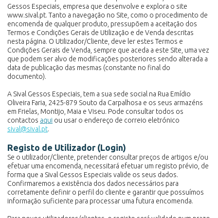
Gessos Especiais, empresa que desenvolve e explora o site
www.sival.pt. Tanto a navegação no Site, como o procedimento de
encomenda de qualquer produto, pressupõem a aceitação dos
Termos e Condições Gerais de Utilização e de Venda descritas
nesta página. O Utilizador/Cliente, deve ler estes Termos e
Condições Gerais de Venda, sempre que aceda a este Site, uma vez
que podem ser alvo de modificações posteriores sendo alterada a
data de publicação das mesmas (constante no final do
documento).
A Sival Gessos Especiais, tem a sua sede social na Rua Emídio
Oliveira Faria, 2425-879 Souto da Carpalhosa e os seus armazéns
em Frielas, Montijo, Maia e Viseu. Pode consultar todos os
contactos
aqui
ou usar o endereço de correio eletrónico
sival@sival.pt
.
Registo de Utilizador (Login)
Se o utilizador/Cliente, pretender consultar preços de artigos e/ou
efetuar uma encomenda, necessitará efetuar um registo prévio, de
forma que a Sival Gessos Especiais valide os seus dados.
Confirmaremos a existência dos dados necessários para
corretamente definir o perfil do cliente e garantir que possuímos
informação suficiente para processar uma futura encomenda.