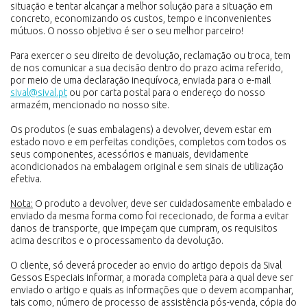
situação e tentar alcançar a melhor solução para a situação em
concreto, economizando os custos, tempo e inconvenientes
mútuos. O nosso objetivo é ser o seu melhor parceiro!
Para exercer o seu direito de devolução, reclamação ou troca, tem
de nos comunicar a sua decisão dentro do prazo acima referido,
por meio de uma declaração inequívoca, enviada para o e-mail
sival@sival.pt
ou por carta postal para o endereço do nosso
armazém, mencionado no nosso site.
Os produtos (e suas embalagens) a devolver, devem estar em
estado novo e em perfeitas condições, completos com todos os
seus componentes, acessórios e manuais, devidamente
acondicionados na embalagem original e sem sinais de utilização
efetiva.
Nota:
O produto a devolver, deve ser cuidadosamente embalado e
enviado da mesma forma como foi rececionado, de forma a evitar
danos de transporte, que impeçam que cumpram, os requisitos
acima descritos e o processamento da devolução.
O cliente, só deverá proceder ao envio do artigo depois da Sival
Gessos Especiais informar, a morada completa para a qual deve ser
enviado o artigo e quais as informações que o devem acompanhar,
tais como, número de processo de assistência pós-venda, cópia do