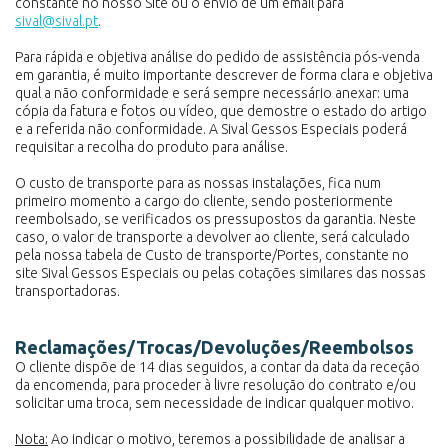
constante no nosso Site ou o envio de um email para
sival@sival.pt
.
Para rápida e objetiva análise do pedido de assistência pós-venda
em garantia, é muito importante descrever de forma clara e objetiva
qual a não conformidade e será sempre necessário anexar: uma
cópia da fatura e fotos ou vídeo, que demostre o estado do artigo
e a referida não conformidade. A Sival Gessos Especiais poderá
requisitar a recolha do produto para análise.
O custo de transporte para as nossas instalações, fica num
primeiro momento a cargo do cliente, sendo posteriormente
reembolsado, se verificados os pressupostos da garantia. Neste
caso, o valor de transporte a devolver ao cliente, será calculado
pela nossa tabela de Custo de transporte/Portes, constante no
site Sival Gessos Especiais ou pelas cotações similares das nossas
transportadoras.
Reclamações/Trocas/Devoluções/Reembolsos
O cliente dispõe de 14 dias seguidos, a contar da data da receção
da encomenda, para proceder à livre resolução do contrato e/ou
solicitar uma troca, sem necessidade de indicar qualquer motivo.
Nota:
Ao indicar o motivo, teremos a possibilidade de analisar a