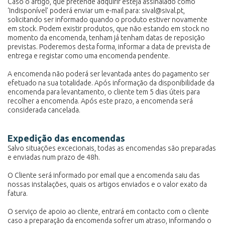
Caso o artigo, que pretende adquirir esteja assinalado como
‘Indisponível’ poderá enviar um e-mail para: sival@sival.pt,
solicitando ser informado quando o produto estiver novamente
em stock. Podem existir produtos, que não estando em stock no
momento da encomenda, tenham já tenham datas de reposição
previstas. Poderemos desta forma, informar a data de prevista de
entrega e registar como uma encomenda pendente.
A encomenda não poderá ser levantada antes do pagamento ser
efetuado na sua totalidade. Após informação da disponibilidade da
encomenda para levantamento, o cliente tem 5 dias úteis para
recolher a encomenda. Após este prazo, a encomenda será
considerada cancelada.
Expedição das encomendas
Salvo situações excecionais, todas as encomendas são preparadas
e enviadas num prazo de 48h.
O Cliente será informado por email que a encomenda saiu das
nossas instalações, quais os artigos enviados e o valor exato da
fatura.
O serviço de apoio ao cliente, entrará em contacto com o cliente
caso a preparação da encomenda sofrer um atraso, informando o