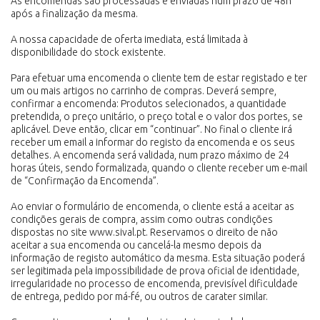
As encomendas são processadas e enviadas num prazo de 48h
após a finalização da mesma.
A nossa capacidade de oferta imediata, está limitada à
disponibilidade do stock existente.
Para efetuar uma encomenda o cliente tem de estar registado e ter
um ou mais artigos no carrinho de compras. Deverá sempre,
confirmar a encomenda: Produtos selecionados, a quantidade
pretendida, o preço unitário, o preço total e o valor dos portes, se
aplicável. Deve então, clicar em “continuar”. No final o cliente irá
receber um email a informar do registo da encomenda e os seus
detalhes. A encomenda será validada, num prazo máximo de 24
horas úteis, sendo formalizada, quando o cliente receber um e-mail
de “Confirmação da Encomenda”.
Ao enviar o formulário de encomenda, o cliente está a aceitar as
condições gerais de compra, assim como outras condições
dispostas no site www.sival.pt. Reservamos o direito de não
aceitar a sua encomenda ou cancelá-la mesmo depois da
informação de registo automático da mesma. Esta situação poderá
ser legitimada pela impossibilidade de prova oficial de identidade,
irregularidade no processo de encomenda, previsível dificuldade
de entrega, pedido por má-fé, ou outros de carater similar.