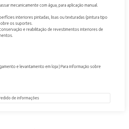
massar mecanicamente com água, para aplicação manual.
fícies interiores pintadas, lisas ou texturadas (pintura tipo
sobre os suportes.
nservação e reabilitação de revestimentos interiores de
amentos.
agamento e levantamento em loja | Para informação sobre
Pedido de informações