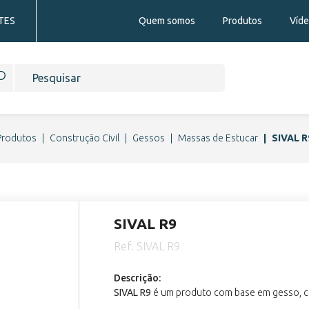
TES
Quem somos
Produtos
Víd
Produtos
Construção Civil
Gessos
Massas de Estucar
SIVAL R
SIVAL R9
Ref. SIVAL R9
Descrição:
SIVAL R9
é um produto com base em gesso, car